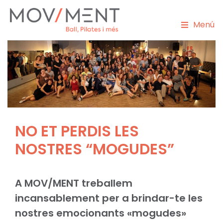
Menú
NO ET PERDIS LES
NOSTRES “MOGUDES”
A MOV/MENT treballem
incansablement per a brindar-te les
nostres emocionants «mogudes»