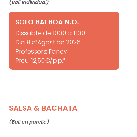
(Ball Individual)
SOLO BALBOA N.O.
Dissabte de 10:30 a 11:30
Dia 8 d’Agost de 2026
Professors: Fancy
Preu: 12,50€/p.p.*
SALSA & BACHATA
(Ball en parella)