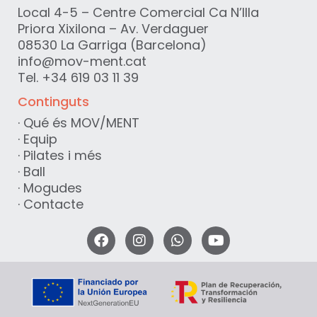
Local 4-5 – Centre Comercial Ca N’Illa
Priora Xixilona – Av. Verdaguer
08530 La Garriga (Barcelona)
info@mov-ment.cat
Tel. +34 619 03 11 39
Continguts
·
Qué és MOV/MENT
·
Equip
·
Pilates i més
·
Ball
·
Mogudes
·
Contacte