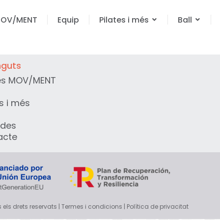
MOV/MENT
Equip
Pilates i més
Ball
nguts
és MOV/MENT
es i més
des
acte
ls drets reservats | Termes i condicions | Política de privacitat